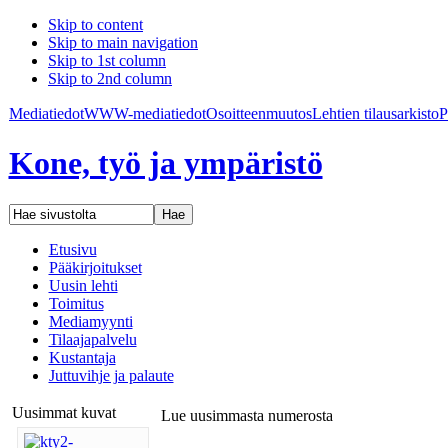
Skip to content
Skip to main navigation
Skip to 1st column
Skip to 2nd column
Mediatiedot
WWW-mediatiedot
Osoitteenmuutos
Lehtien tilaus
arkisto
P
Kone, työ ja ympäristö
Etusivu
Pääkirjoitukset
Uusin lehti
Toimitus
Mediamyynti
Tilaajapalvelu
Kustantaja
Juttuvihje ja palaute
Uusimmat kuvat
Lue uusimmasta numerosta