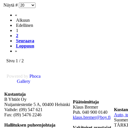
Näytä #
«
Alkuun
Edellinen
1
2
Seuraava
Loppuun
»
Sivu 1 / 2
Powered by
Phoca
Gallery
Kustantaja
B Yhtiöt Oy
Päätoimittaja
Nuijamiestentie 5 A, 00400 Helsinki
Klaus Bremer
Vaihde: (09) 547 621
Kustan
Puh. 040 900 0140
Fax: (09) 5476 2246
Auto, te
klaus.bremer@boy.fi
Suomen 
Hallituksen puheenjohtaja
TÄRKEÄ
Vakituiset avustajat