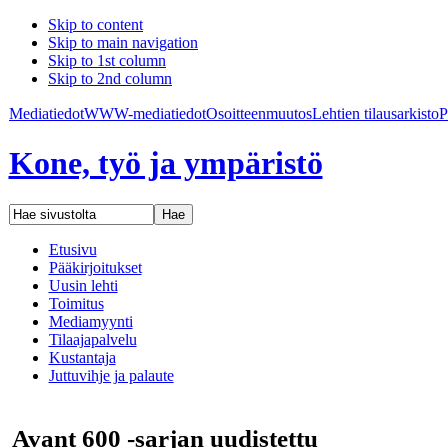
Skip to content
Skip to main navigation
Skip to 1st column
Skip to 2nd column
Mediatiedot
WWW-mediatiedot
Osoitteenmuutos
Lehtien tilaus
arkisto
P
Kone, työ ja ympäristö
Etusivu
Pääkirjoitukset
Uusin lehti
Toimitus
Mediamyynti
Tilaajapalvelu
Kustantaja
Juttuvihje ja palaute
Avant 600 -sarjan uudistettu