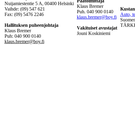
Päätoimittaja
Nuijamiestentie 5 A, 00400 Helsinki
Klaus Bremer
Vaihde: (09) 547 621
Kustan
Puh. 040 900 0140
Fax: (09) 5476 2246
Auto, te
klaus.bremer@boy.fi
Suomen 
Hallituksen puheenjohtaja
TÄRKEÄ
Vakituiset avustajat
Klaus Bremer
Jouni Koskiniemi
Puh: 040 900 0140
klaus.bremer@boy.fi