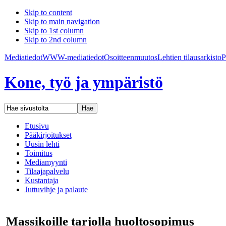
Skip to content
Skip to main navigation
Skip to 1st column
Skip to 2nd column
Mediatiedot
WWW-mediatiedot
Osoitteenmuutos
Lehtien tilaus
arkisto
P
Kone, työ ja ympäristö
Etusivu
Pääkirjoitukset
Uusin lehti
Toimitus
Mediamyynti
Tilaajapalvelu
Kustantaja
Juttuvihje ja palaute
Massikoille tarjolla huoltosopimus