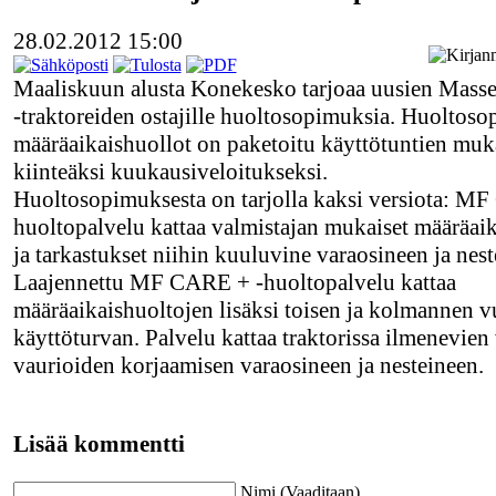
28.02.2012 15:00
Maaliskuun alusta Konekesko tarjoaa uusien Mass
-traktoreiden ostajille huoltosopimuksia. Huoltos
määräaikaishuollot on paketoitu käyttötuntien mu
kiinteäksi kuukausiveloitukseksi.
Huoltosopimuksesta on tarjolla kaksi versiota: M
huoltopalvelu kattaa valmistajan mukaiset määräaik
ja tarkastukset niihin kuuluvine varaosineen ja nest
Laajennettu MF CARE + -huoltopalvelu kattaa
määräaikaishuoltojen lisäksi toisen ja kolmannen 
käyttöturvan. Palvelu kattaa traktorissa ilmenevien 
vaurioiden korjaamisen varaosineen ja nesteineen.
Lisää kommentti
Nimi (Vaaditaan)