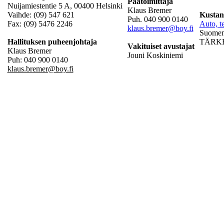
Päätoimittaja
Nuijamiestentie 5 A, 00400 Helsinki
Klaus Bremer
Vaihde: (09) 547 621
Kustan
Puh. 040 900 0140
Fax: (09) 5476 2246
Auto, te
klaus.bremer@boy.fi
Suomen 
Hallituksen puheenjohtaja
TÄRKEÄ
Vakituiset avustajat
Klaus Bremer
Jouni Koskiniemi
Puh: 040 900 0140
klaus.bremer@boy.fi