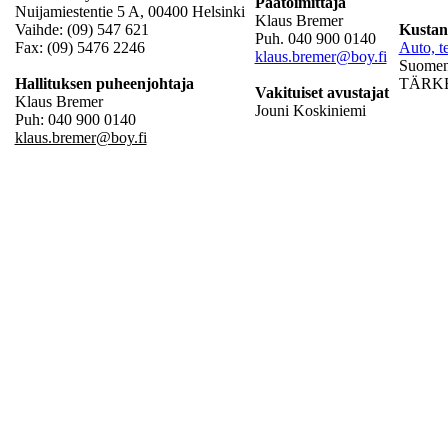
Päätoimittaja
Nuijamiestentie 5 A, 00400 Helsinki
Klaus Bremer
Vaihde: (09) 547 621
Kustan
Puh. 040 900 0140
Fax: (09) 5476 2246
Auto, te
klaus.bremer@boy.fi
Suomen 
Hallituksen puheenjohtaja
TÄRKEÄ
Vakituiset avustajat
Klaus Bremer
Jouni Koskiniemi
Puh: 040 900 0140
klaus.bremer@boy.fi