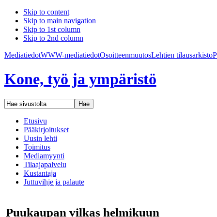
Skip to content
Skip to main navigation
Skip to 1st column
Skip to 2nd column
Mediatiedot
WWW-mediatiedot
Osoitteenmuutos
Lehtien tilaus
arkisto
P
Kone, työ ja ympäristö
Etusivu
Pääkirjoitukset
Uusin lehti
Toimitus
Mediamyynti
Tilaajapalvelu
Kustantaja
Juttuvihje ja palaute
Puukaupan vilkas helmikuun