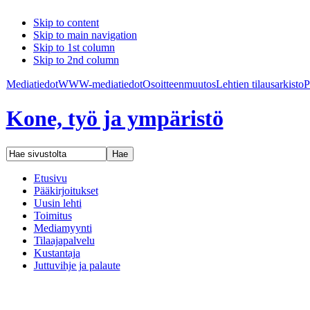
Skip to content
Skip to main navigation
Skip to 1st column
Skip to 2nd column
Mediatiedot
WWW-mediatiedot
Osoitteenmuutos
Lehtien tilaus
arkisto
P
Kone, työ ja ympäristö
Etusivu
Pääkirjoitukset
Uusin lehti
Toimitus
Mediamyynti
Tilaajapalvelu
Kustantaja
Juttuvihje ja palaute