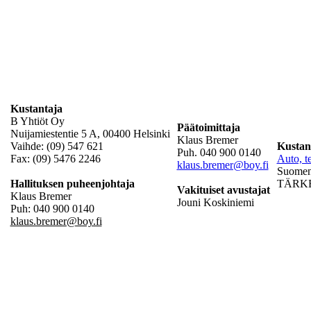
Kustantaja
B Yhtiöt Oy
Päätoimittaja
Nuijamiestentie 5 A, 00400 Helsinki
Klaus Bremer
Vaihde: (09) 547 621
Kustan
Puh. 040 900 0140
Fax: (09) 5476 2246
Auto, te
klaus.bremer@boy.fi
Suomen 
Hallituksen puheenjohtaja
TÄRKEÄ
Vakituiset avustajat
Klaus Bremer
Jouni Koskiniemi
Puh: 040 900 0140
klaus.bremer@boy.fi