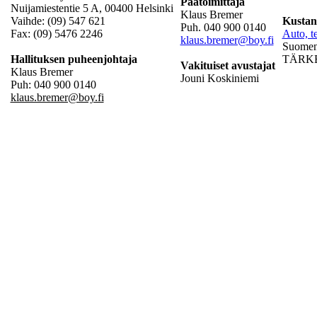
Päätoimittaja
Nuijamiestentie 5 A, 00400 Helsinki
Klaus Bremer
Vaihde: (09) 547 621
Kustan
Puh. 040 900 0140
Fax: (09) 5476 2246
Auto, te
klaus.bremer@boy.fi
Suomen 
Hallituksen puheenjohtaja
TÄRKEÄ
Vakituiset avustajat
Klaus Bremer
Jouni Koskiniemi
Puh: 040 900 0140
klaus.bremer@boy.fi