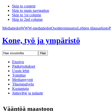
Skip to content
Skip to main navigation
Skip to 1st column
Skip to 2nd column
Mediatiedot
WWW-mediatiedot
Osoitteenmuutos
Lehtien tilaus
arkisto
P
Kone, työ ja ympäristö
Etusivu
Pääkirjoitukset
Uusin lehti
Toimitus
Mediamyynti
Tilaajapalvelu
Kustantaja
Juttuvihje ja palaute
Vääntöä maastoon