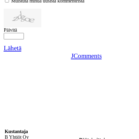
Muistuta minua uusista kommenteista
Päivitä
Lähetä
JComments
Kustantaja
B Yhtiöt Oy