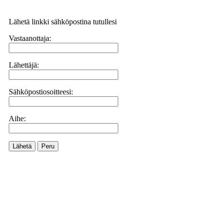
Lähetä linkki sähköpostina tutullesi
Vastaanottaja:
Lähettäjä:
Sähköpostiosoitteesi:
Aihe:
Lähetä
Peru