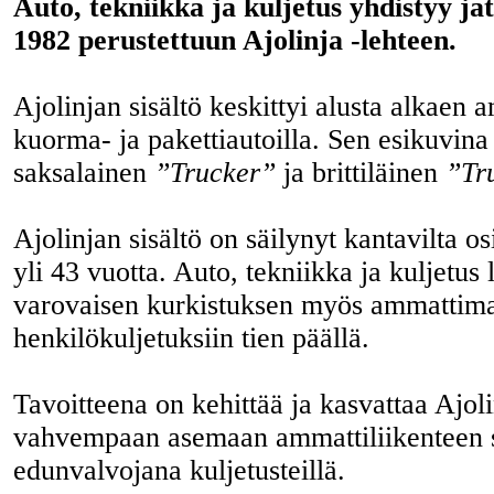
Auto, tekniikka ja kuljetus yhdistyy j
1982 perustettuun Ajolinja -lehteen.
Ajolinjan sisältö keskittyi alusta alkaen 
kuorma- ja pakettiautoilla. Sen esikuvina
saksalainen
”Trucker”
ja brittiläinen
”Tr
Ajolinjan sisältö on säilynyt kantavilta o
yli 43 vuotta. Auto, tekniikka ja kuljetus 
varovaisen kurkistuksen myös ammattima
henkilökuljetuksiin tien päällä.
Tavoitteena on kehittää ja kasvattaa Ajoli
vahvempaan asemaan ammattiliikenteen s
edunvalvojana kuljetusteillä.