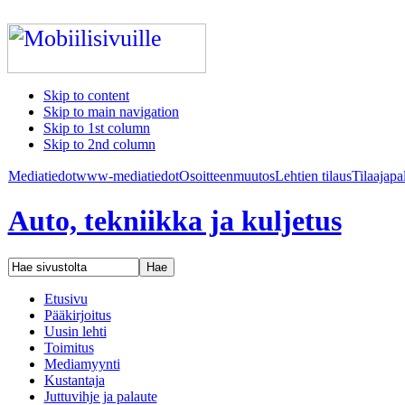
Skip to content
Skip to main navigation
Skip to 1st column
Skip to 2nd column
Mediatiedot
www-mediatiedot
Osoitteenmuutos
Lehtien tilaus
Tilaajapa
Auto, tekniikka ja kuljetus
Etusivu
Pääkirjoitus
Uusin lehti
Toimitus
Mediamyynti
Kustantaja
Juttuvihje ja palaute