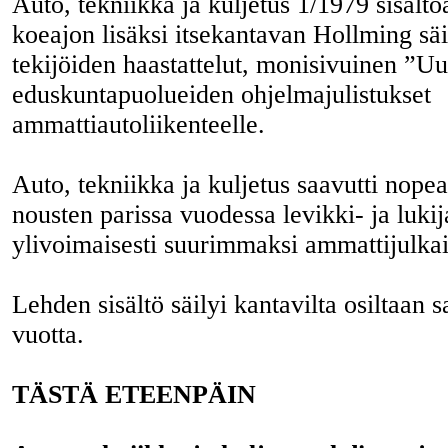
Auto, tekniikka ja kuljetus 1/1979 sisältöä
koeajon lisäksi itsekantavan Hollming sä
tekijöiden haastattelut, monisivuinen ”Uu
eduskuntapuolueiden ohjelmajulistukset
ammattiautoliikenteelle.
Auto, tekniikka ja kuljetus saavutti nopea
nousten parissa vuodessa levikki- ja luki
ylivoimaisesti suurimmaksi ammattijulka
Lehden sisältö säilyi kantavilta osiltaan 
vuotta.
TÄSTÄ ETEENPÄIN