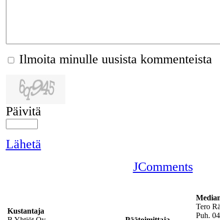
Ilmoita minulle uusista kommenteista
Päivitä
Lähetä
JComments
Mediam
Tero R
Kustantaja
Puh. 04
B Yhtiöt Oy
Päätoimittaja