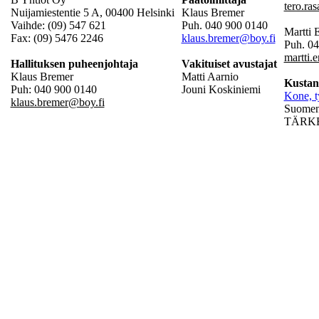
tero.ra
Nuijamiestentie 5 A, 00400 Helsinki
Klaus Bremer
Vaihde: (09) 547 621
Puh. 040 900 0140
Martti
Fax: (09) 5476 2246
klaus.bremer@boy.fi
Puh. 0
martti.
Hallituksen puheenjohtaja
Vakituiset avustajat
Klaus Bremer
Matti Aarnio
Kustan
Puh: 040 900 0140
Jouni Koskiniemi
Kone, t
klaus.bremer@boy.fi
Suomen 
TÄRKEÄ