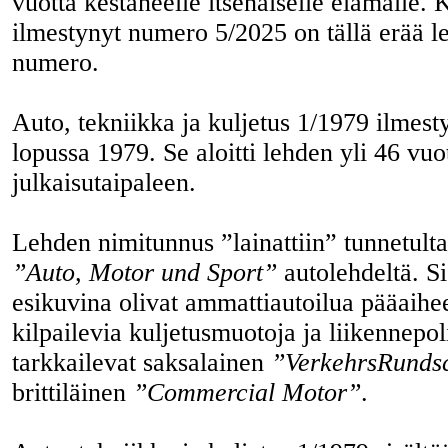
vuotta kestäneelle itsenäiselle elämälle.
ilmestynyt numero 5/2025 on tällä erää l
numero.
Auto, tekniikka ja kuljetus 1/1979 ilmes
lopussa 1979. Se aloitti lehden yli 46 vuo
julkaisutaipaleen.
Lehden nimitunnus ”lainattiin” tunnetulta
”Auto, Motor und Sport”
autolehdeltä. Si
esikuvina olivat ammattiautoilua pääaihee
kilpailevia kuljetusmuotoja ja liikennepol
tarkkailevat saksalainen
”VerkehrsRunds
brittiläinen
”Commercial Motor”
.