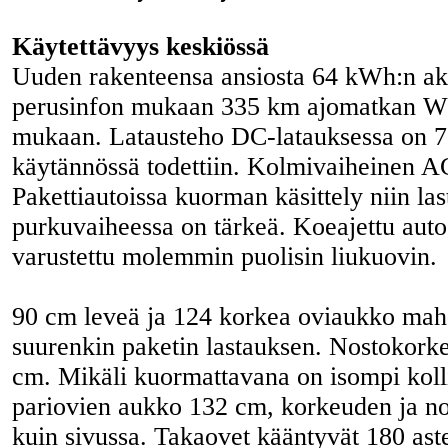
Käytettävyys keskiössä
Uuden rakenteensa ansiosta 64 kWh:n ak
perusinfon mukaan 335 km ajomatkan W
mukaan. Latausteho DC-latauksessa on 
käytännössä todettiin. Kolmivaiheinen A
Pakettiautoissa kuorman käsittely niin la
purkuvaiheessa on tärkeä. Koeajettu aut
varustettu molemmin puolisin liukuovin.
90 cm leveä ja 124 korkea oviaukko mahdo
suurenkin paketin lastauksen. Nostokorke
cm. Mikäli kuormattavana on isompi koll
pariovien aukko 132 cm, korkeuden ja n
kuin sivussa. Takaovet kääntyvät 180 astet