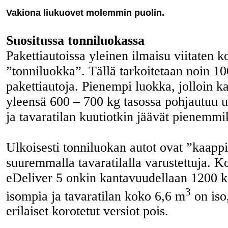
Vakiona liukuovet molemmin puolin.
Suositussa tonniluokassa
Pakettiautoissa yleinen ilmaisu viitaten 
”tonniluokka”. Tällä tarkoitetaan noin 
pakettiautoja. Pienempi luokka, jolloin k
yleensä 600 – 700 kg tasossa pohjautuu 
ja tavaratilan kuutiotkin jäävät pienemmi
Ulkoisesti tonniluokan autot ovat ”kaapp
suuremmalla tavaratilalla varustettuja. 
eDeliver 5 onkin kantavuudellaan 1200 
3
isompia ja tavaratilan koko 6,6 m
on iso
erilaiset korotetut versiot pois.