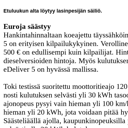
Etuluukun alta löytyy lasinpesijän säiliö.
Euroja säästyy
Hankintahinnaltaan koeajettu täyssähkö
5 on erityisen kilpailukykyinen. Verollin
500 € on edullisempi kuin kilpailijat. Hin
dieselversioiden hintoja. Myös kulutuks
eDeliver 5 on hyvässä mallissa.
Toki testissä suoritettu moottoritieajo 1
nosti kulutuksen selvästi yli 30 kWh taso
ajonopeus pysyi vain hieman yli 100 km/h
hieman yli 20 kWh, jota voidaan pitää h
Säästeliäällä ajolla, kaupunkinopeuksilla 