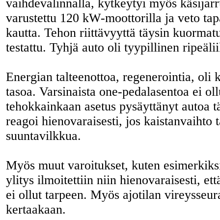
vaihdevalinnalla, kytkeytyi myös käsijarr
varustettu 120 kW-moottorilla ja veto tap
kautta. Tehon riittävyyttä täysin kuormat
testattu. Tyhjä auto oli tyypillinen ripeäl
Energian talteenottoa, regenerointia, oli
tasoa. Varsinaista one-pedalasentoa ei oll
tehokkainkaan asetus pysäyttänyt autoa tä
reagoi hienovaraisesti, jos kaistanvaihto 
suuntavilkkua.
Myös muut varoitukset, kuten esimerkiks
ylitys ilmoitettiin niin hienovaraisesti, et
ei ollut tarpeen. Myös ajotilan vireysseur
kertaakaan.