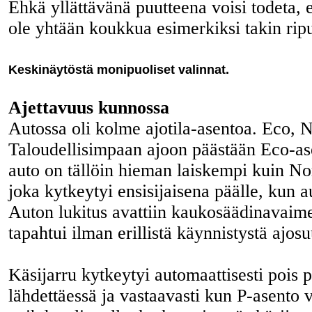
Ehkä yllättävänä puutteena voisi todeta, 
ole yhtään koukkua esimerkiksi takin rip
Keskinäytöstä monipuoliset valinnat.
Ajettavuus kunnossa
Autossa oli kolme ajotila-asentoa. Eco, N
Taloudellisimpaan ajoon päästään Eco-ase
auto on tällöin hieman laiskempi kuin No
joka kytkeytyi ensisijaisena päälle, kun au
Auton lukitus avattiin kaukosäädinavaime
tapahtui ilman erillistä käynnistystä ajosu
Käsijarru kytkeytyi automaattisesti pois 
lähdettäessä ja vastaavasti kun P-asento va