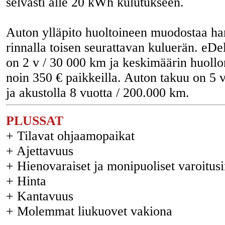
selvästi alle 20 kWh kulutukseen.
Auton ylläpito huoltoineen muodostaa ha
rinnalla toisen seurattavan kuluerän. eDel
on 2 v / 30 000 km ja keskimäärin huollon
noin 350 € paikkeilla. Auton takuu on 5 
ja akustolla 8 vuotta / 200.000 km.
PLUSSAT
+ Tilavat ohjaamopaikat
+ Ajettavuus
+ Hienovaraiset ja monipuoliset varoitusi
+ Hinta
+ Kantavuus
+ Molemmat liukuovet vakiona