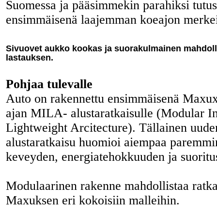
Suomessa ja pääsimmekin parahiksi tutu
ensimmäisenä laajemman koeajon merkei
Sivuovet aukko kookas ja suorakulmainen mahdolli
lastauksen.
Pohjaa tulevalle
Auto on rakennettu ensimmäisenä Maxux
ajan MILA- alustaratkaisulle (Modular In
Lightweight Arcitecture). Tällainen uude
alustaratkaisu huomioi aiempaa paremmi
keveyden, energiatehokkuuden ja suorit
Modulaarinen rakenne mahdollistaa ratkai
Maxuksen eri kokoisiin malleihin.