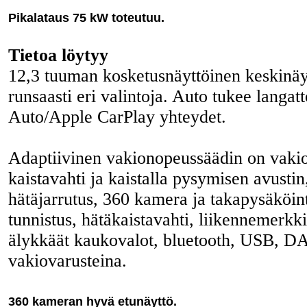
Pikalataus 75 kW toteutuu.
Tietoa löytyy
12,3 tuuman kosketusnäyttöinen keskinäyt
runsaasti eri valintoja. Auto tukee langa
Auto/Apple CarPlay yhteydet.
Adaptiivinen vakionopeussäädin on vakio
kaistavahti ja kaistalla pysymisen avusti
hätäjarrutus, 360 kamera ja takapysäköi
tunnistus, hätäkaistavahti, liikennemerkki
älykkäät kaukovalot, bluetooth, USB, D
vakiovarusteina.
360 kameran hyvä etunäyttö.