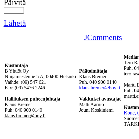
Päivitä
Lähetä
JComments
Mediam
Tero R
Kustantaja
Puh. 04
B Yhtiöt Oy
Päätoimittaja
tero.ra
Nuijamiestentie 5 A, 00400 Helsinki
Klaus Bremer
Vaihde: (09) 547 621
Puh. 040 900 0140
Martti
Fax: (09) 5476 2246
klaus.bremer@boy.fi
Puh. 0
martti.
Hallituksen puheenjohtaja
Vakituiset avustajat
Klaus Bremer
Matti Aarnio
Kustan
Puh: 040 900 0140
Jouni Koskiniemi
Kone, t
klaus.bremer@boy.fi
Suomen 
TÄRKEÄ