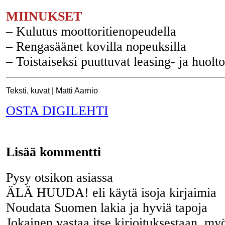
MIINUKSET
– Kulutus moottoritienopeudella
– Rengasäänet kovilla nopeuksilla
– Toistaiseksi puuttuvat leasing- ja huolt
Teksti, kuvat | Matti Aarnio
OSTA DIGILEHTI
Lisää kommentti
Pysy otsikon asiassa
ÄLÄ HUUDA! eli käytä isoja kirjaimia
Noudata Suomen lakia ja hyviä tapoja
Jokainen vastaa itse kirjoituksestaan, my