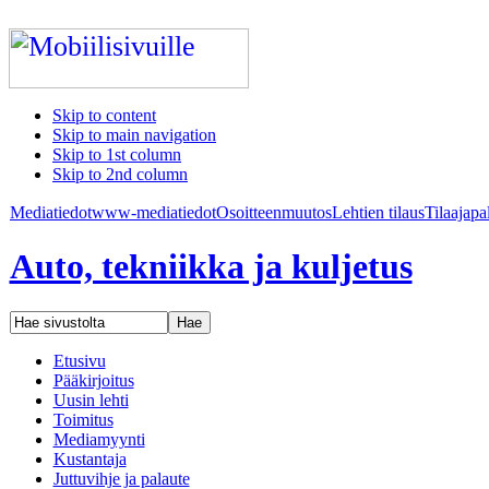
Skip to content
Skip to main navigation
Skip to 1st column
Skip to 2nd column
Mediatiedot
www-mediatiedot
Osoitteenmuutos
Lehtien tilaus
Tilaajapa
Auto, tekniikka ja kuljetus
Etusivu
Pääkirjoitus
Uusin lehti
Toimitus
Mediamyynti
Kustantaja
Juttuvihje ja palaute