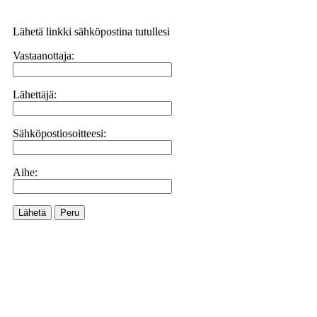
Lähetä linkki sähköpostina tutullesi
Vastaanottaja:
Lähettäjä:
Sähköpostiosoitteesi:
Aihe:
Lähetä
Peru