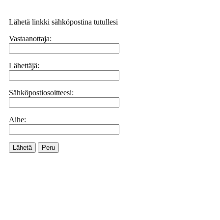
Lähetä linkki sähköpostina tutullesi
Vastaanottaja:
Lähettäjä:
Sähköpostiosoitteesi:
Aihe:
Lähetä
Peru