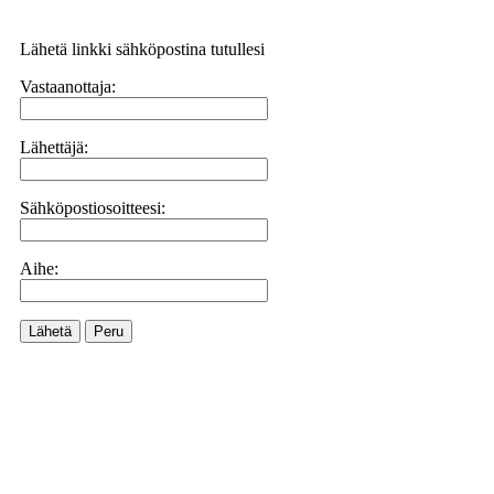
Lähetä linkki sähköpostina tutullesi
Vastaanottaja:
Lähettäjä:
Sähköpostiosoitteesi:
Aihe:
Lähetä
Peru