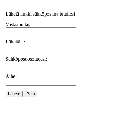
Lähetä linkki sähköpostina tutullesi
Vastaanottaja:
Lähettäjä:
Sähköpostiosoitteesi:
Aihe:
Lähetä
Peru