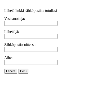
Lähetä linkki sähköpostina tutullesi
Vastaanottaja:
Lähettäjä:
Sähköpostiosoitteesi:
Aihe:
Lähetä
Peru