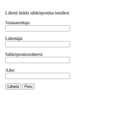
Lähetä linkki sähköpostina tutullesi
Vastaanottaja:
Lähettäjä:
Sähköpostiosoitteesi:
Aihe:
Lähetä
Peru