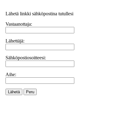
Lähetä linkki sähköpostina tutullesi
Vastaanottaja:
Lähettäjä:
Sähköpostiosoitteesi:
Aihe:
Lähetä
Peru