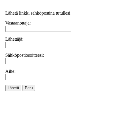
Lähetä linkki sähköpostina tutullesi
Vastaanottaja:
Lähettäjä:
Sähköpostiosoitteesi:
Aihe:
Lähetä
Peru